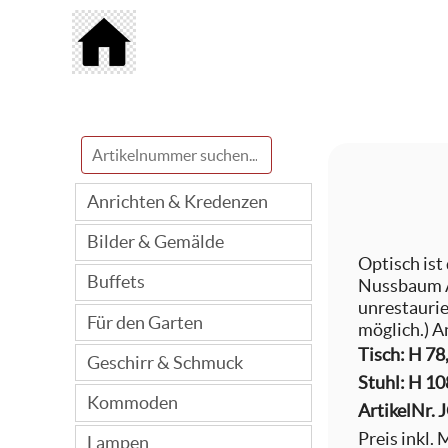
Anrichten & Kredenzen
Bilder & Gemälde
Optisch ist 
Buffets
Nussbaum Au
unrestaurie
Für den Garten
möglich.) A
Tisch: H 78
Geschirr & Schmuck
Stuhl: H 10
Kommoden
ArtikelNr.
Preis inkl.
Lampen