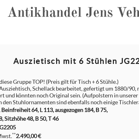
Antikhandel Jens Veh
Auszietisch mit 6 Stühlen JG
diese Gruppe TOP! (Preis gilt für Tisch + 6 Stühle.)
sziehtisch, Schellack bearbeitet, gefertigt um 1880/90, m
rt und könnten noch Original sein. (Aufpolstern in unsere
n den Stuhlornamenten sind ebenfalls noch einige Tischle
, Beinfreiheit 64, L 113, ausgezogen 184, B 75,
8, Sitzhöhe 48, B 50, T 46
JG2205
**
 Mwst.
2.490,00 €