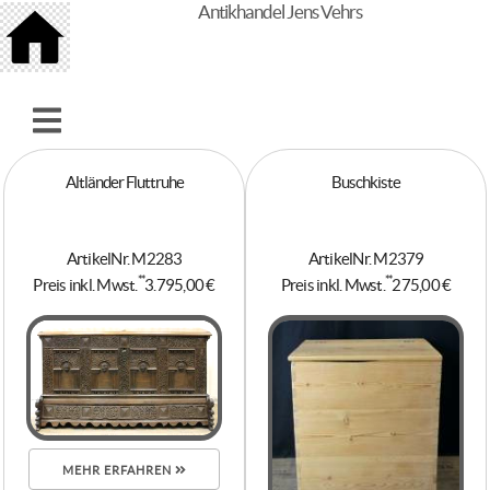
Antikhandel Jens Vehrs
Altländer Fluttruhe
Buschkiste
ArtikelNr. M2283
ArtikelNr. M2379
**
**
Preis inkl. Mwst.
3.795,00 €
Preis inkl. Mwst.
275,00 €
MEHR ERFAHREN