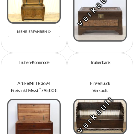
verkauft
MEHR ERFAHREN
Truhen-Kommode
Truhenbank
ArtikelNr. TR3694
Einzelstück
**
Preis inkl. Mwst.
795,00 €
Verkauft
verkauft