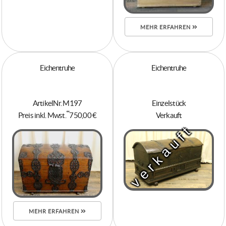
MEHR ERFAHREN
Eichentruhe
Eichentruhe
ArtikelNr. M197
Einzelstück
**
Preis inkl. Mwst.
750,00 €
Verkauft
verkauft
MEHR ERFAHREN