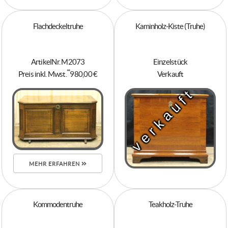
Flachdeckeltruhe
Kaminholz-Kiste (Truhe)
ArtikelNr. M2073
Einzelstück
**
Preis inkl. Mwst.
980,00 €
Verkauft
verkauft
MEHR ERFAHREN
Kommodentruhe
Teakholz-Truhe