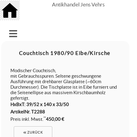
Antikhandel Jens Vehrs
Couchtisch 1980/90 Eibe/Kirsche
Modischer Couchtisch,
mit Gebrauchsspuren. Seltene geschwungene
Ausführung mit drehbarer Glasplatte (~60cm
Durchmesser). Die Tischplatte ist in Eibe furniert und
die Seitenellipse aus massivem Kirschbaumholz
gefertigt.
HxBxT: 39/52 x 140 x 33/50
ArtikelNr.
T2288
**
Preis inkl. Mwst.
450,00 €
ZURÜCK