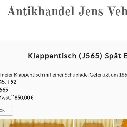
Antikhandel Jens Veh
Klappentisch (J565) Spät
meier Klappentisch mit einer Schublade. Gefertigt um 185
45, T 92
565
**
 Mwst.
850,00 €
CK