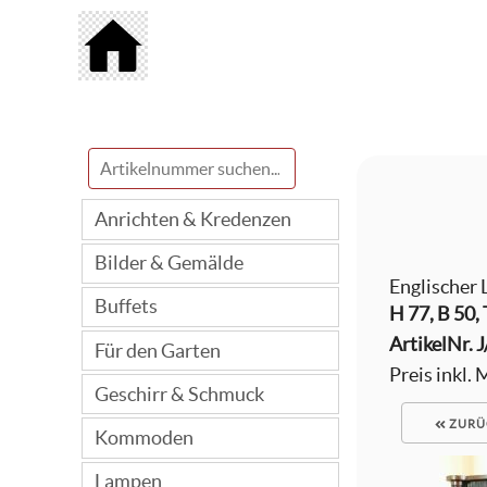
Anrichten & Kredenzen
Bilder & Gemälde
Englischer 
Buffets
H 77, B 50,
ArtikelNr.
J
Für den Garten
Preis inkl.
Geschirr & Schmuck
ZURÜ
Kommoden
Lampen