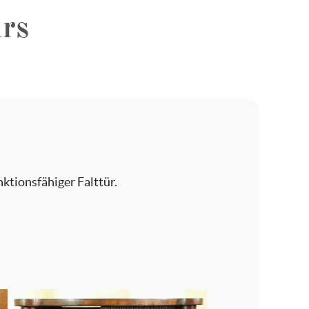
rs
ktionsfähiger Falttür.