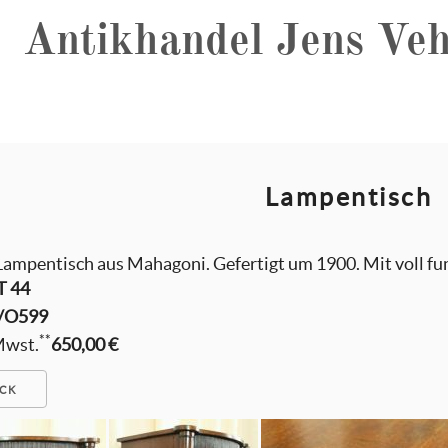
Antikhandel Jens Veh
Lampentisch
Lampentisch aus Mahagoni. Gefertigt um 1900. Mit voll fun
 T 44
/O599
**
 Mwst.
650,00 €
CK