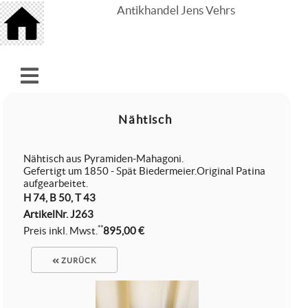
Antikhandel Jens Vehrs
Nähtisch
Nähtisch aus Pyramiden-Mahagoni.
Gefertigt um 1850 - Spät Biedermeier.Original Patina
aufgearbeitet.
H 74, B 50, T 43
ArtikelNr.
J263
**
Preis inkl. Mwst.
895,00 €
ZURÜCK